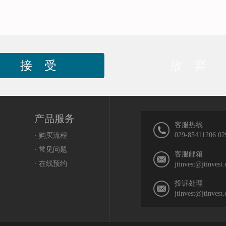
接 受
放 弃
产品服务
客服热线
029-85411206 02
· 购买流程
· 常见问题
客服邮箱
· 在线预约
jtinvest@jtinvest
投诉处理
jtinvest@jtinvest