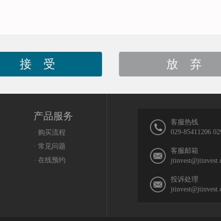
接 受
放 弃
产品服务
客服热线
029-85411206 02
· 购买流程
· 常见问题
客服邮箱
· 在线预约
jtinvest@jtinvest
投诉处理
jtinvest@jtinvest