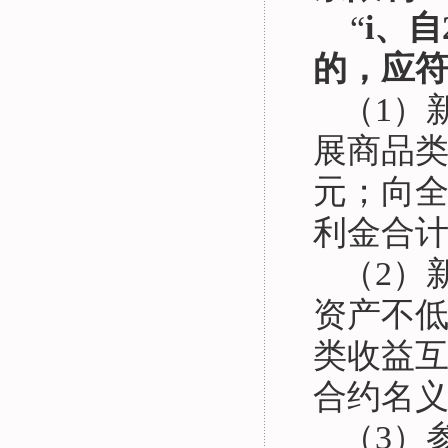
“
i、
的，应
（
1）
展商品类
元；向
利金合计
（
2）
资产不低
类收益
合约名义
（
3）